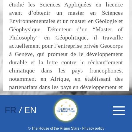
étudié les Sciences Appliquées en licence
avant d’obtenir un master en Sciences
Environnementales et un master en Géologie et
Géophysique. Détenteur d’un “Master of
Philosophy” en Géopolitique, il travaille
actuellement pour l’entreprise privée Geocorps
à Genève, qui promeut de le développement
durable et la lutte contre le réchauffement
climatique dans les pays francophones,
notamment en Afrique, en établissant des
partenariats dans les pays en développement et
avec les institutions de recherche. Entre
septembre 2012 et septembre 2013, il fut
FR
/
EN
assistant aux opérations de guerre navale sur le
porte-avions Charles de Gaulle. Il a souhaité
rejoindre la Fondation après avoir participé à
© The House of the Rising Stars -
Privacy policy